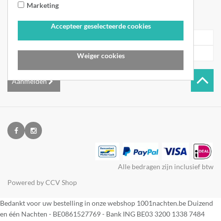
Marketing
Inschrijven voor de nieuwsbrief
Accepteer geselecteerde cookies
Weiger cookies
Aanmelden
Alle bedragen zijn inclusief btw
Powered by
CCV Shop
Bedankt voor uw bestelling in onze webshop 1001nachten.be Duizend
en één Nachten - BE0861527769 - Bank ING BE03 3200 1338 7484