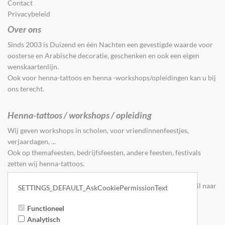
Contact
Privacybeleid
Over ons
Sinds 2003 is Duizend en één Nachten een gevestigde waarde voor
oosterse en Arabische decoratie, geschenken en ook een eigen
wenskaartenlijn.
Ook voor henna-tattoos en henna -workshops/opleidingen kan u bij
ons terecht.
Henna-tattoos / workshops / opleiding
Wij geven workshops in scholen, voor vriendinnenfeestjes,
verjaardagen, ...
Ook op themafeesten, bedrijfsfeesten, andere feesten, festivals
zetten wij henna-tattoos.
Wilt u graag meer info of een boeking doen, stuur dan een mail naar
SETTINGS_DEFAULT_AskCookiePermissionText
info@1001nachten.be
Functioneel
Analytisch