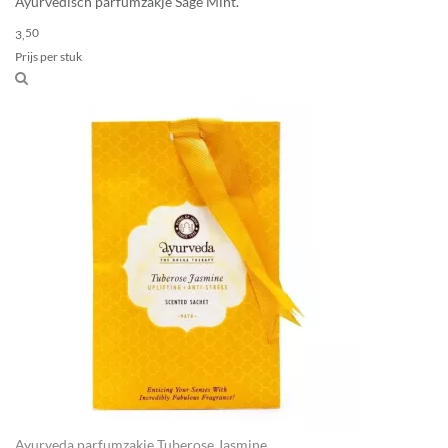
Ayurvedisch parfumzakje Sage Mint.
50
3,
Prijs per stuk
Ayurveda parfumzakje Tuberose Jasmine