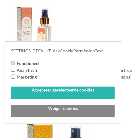
SETTINGS_DEFAULT_AskCookiePermissionText
Luchtverfrisser kamerspray Sage Mint
Functioneel
Luchtverfrisser met betoverende geur die de zintuigen kalmeert, de
Analytisch
lucht verfrist en nare geurtjes helpt verwijderen. Ayurveda (Kapha)
Marketing
Salie en munt -...
Accepteer geselecteerde cookies
95
4,
Prijs per stuk
Weiger cookies